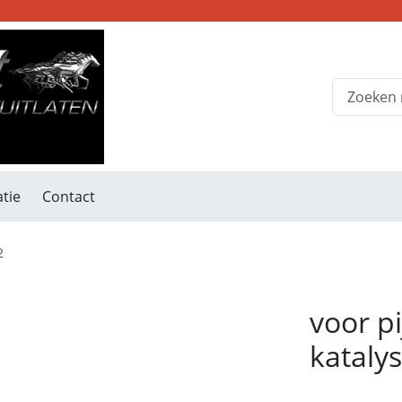
tie
Contact
2
voor pi
kataly