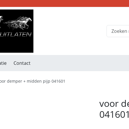
tie
Contact
oor demper + midden pijp 041601
voor d
04160