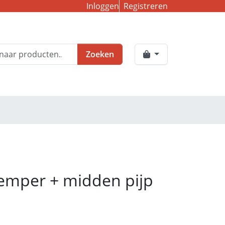
Inloggen
Registreren
Zoeken
emper + midden pijp
1