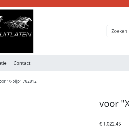
tie
Contact
oor "X-pijp" 782812
voor "
€ 1.022,45