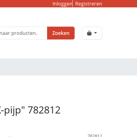
Inloggen
Registreren
Zoeken
X-pijp" 782812
782812