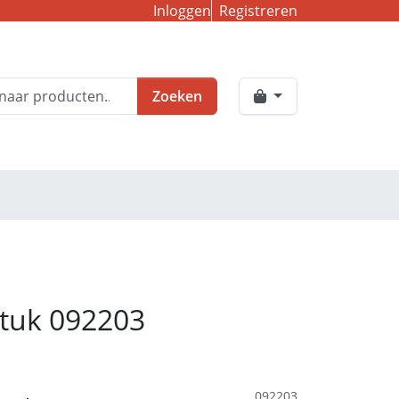
Inloggen
Registreren
Zoeken
stuk 092203
092203