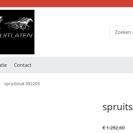
tie
Contact
spruitstuk 092203
spruit
€ 1.282,60