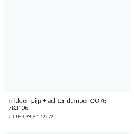
midden pijp + achter demper OO76
783106
€ 1.093,89
€ 1.127,72