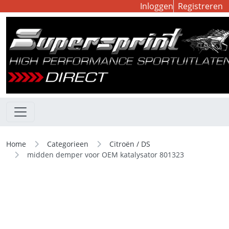
Inloggen
Registreren
Home
Categorieen
Citroën / DS
midden demper voor OEM katalysator 801323