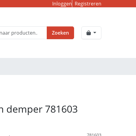
Inloggen
Registreren
Zoeken
n demper 781603
781603