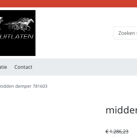
tie
Contact
midden demper 781603
midde
€ 1.286,23