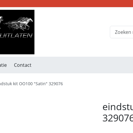
tie
Contact
ndstuk kit OO100 "Satin" 329076
eindst
32907