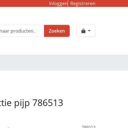
Inloggen
Registreren
Zoeken
tie pijp 786513
786513