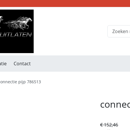
tie
Contact
connectie pijp 786513
connec
€ 152,46