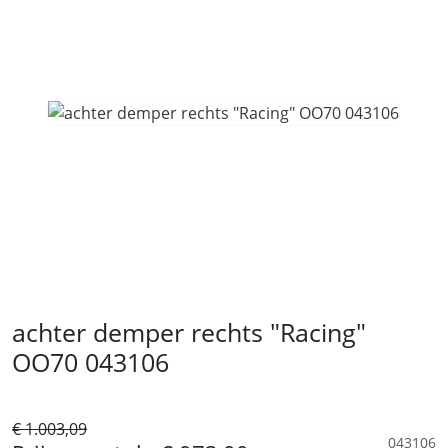
achter demper rechts "Racing"
OO70 043106
€ 1.003,09
043106