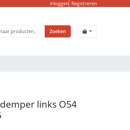
Inloggen
Registreren
Zoeken
 demper links O54
5