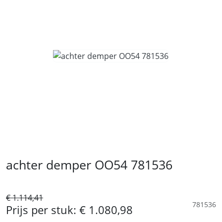
achter demper OO54 781536
€ 1.114,41
781536
Prijs per stuk:
€ 1.080,98