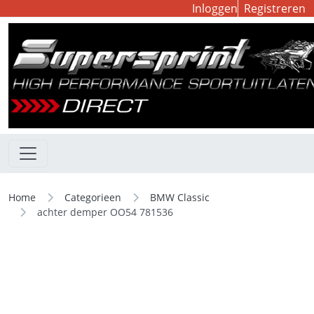
Inloggen
Registreren
Home
Categorieen
BMW Classic
achter demper OO54 781536