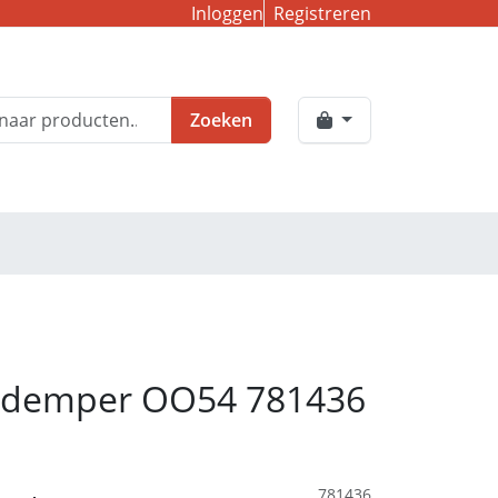
Inloggen
Registreren
Zoeken
r demper OO54 781436
781436