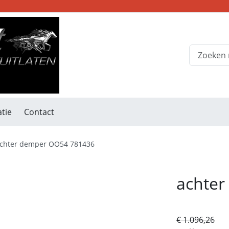
tie
Contact
chter demper OO54 781436
achte
€ 1.096,26