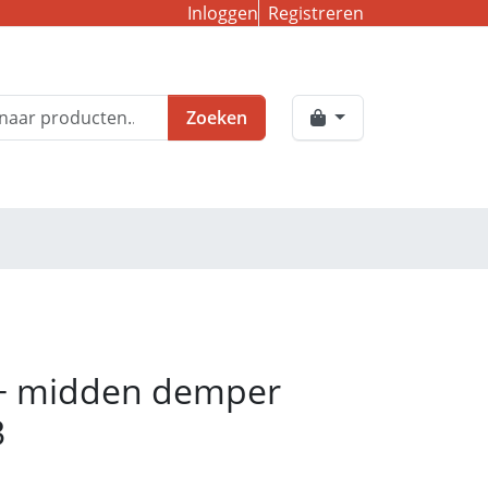
Inloggen
Registreren
Zoeken
 + midden demper
3