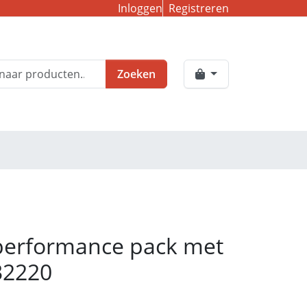
Inloggen
Registreren
Zoeken
performance pack met
32220