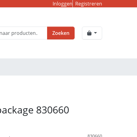
Inloggen
Registreren
Zoeken
package 830660
830660