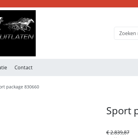
tie
Contact
ort package 830660
Sport 
€ 2.839,87