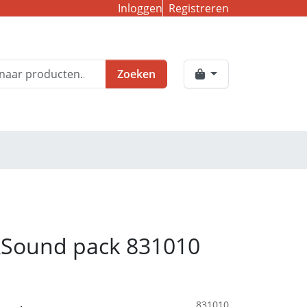
Inloggen
Registreren
Zoeken
&Sound pack 831010
831010