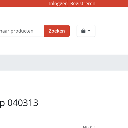
Inloggen
Registreren
Zoeken
jp 040313
040313