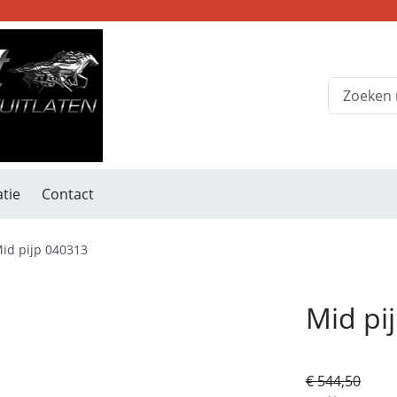
tie
Contact
id pijp 040313
Mid pi
€ 544,50